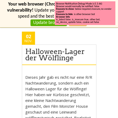
Your web browser (Chrome 131) has a serious security
Browser Notification Debug-Mode (v3.3.66)
Browser would normally be notified: false
Reasons to show
: below required,insecure,no vendor
vulnerability!
Update your browser for more security,
support
Reasons to hide
: is other browser:bot
speed and the best experience on this site.
Browser info
is_latest:false
,
is_insecure:true
,
other:bot
,
Update browser
Ignore
no_device_update:false
,
cookie set:false
02
NOV.
Halloween-Lager
der Wölflinge
Dieses Jahr gab es nicht nur eine R/R
Nachtwanderung, sondern auch ein
Halloween Lager für die Wölfinge!
Hier haben wir Kürbisse geschnitzt,
eine kleine Nachtwanderung
gemacht, den Film Monster House
geschaut und eine Leinwand
wölflingstypisch gestaltet. Begleitet