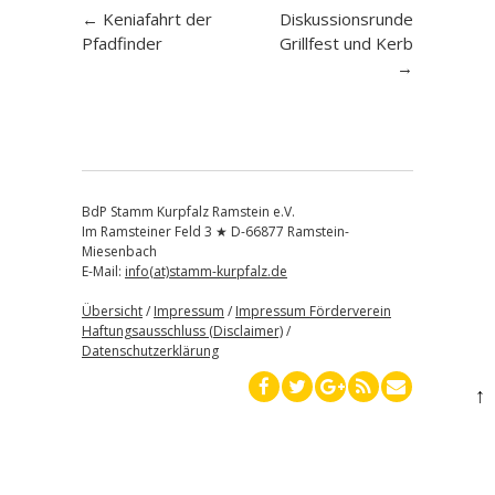
Artikel-
←
Keniafahrt der
Diskussionsrunde
Pfadfinder
Grillfest und Kerb
Navigation
→
BdP Stamm Kurpfalz Ramstein e.V.
Im Ramsteiner Feld 3 ★ D-66877 Ramstein-
Miesenbach
E-Mail:
info(at)stamm-kurpfalz.de
Übersicht
/
Impressum
/
Impressum Förderverein
Haftungsausschluss (Disclaimer)
/
Datenschutzerklärung
↑