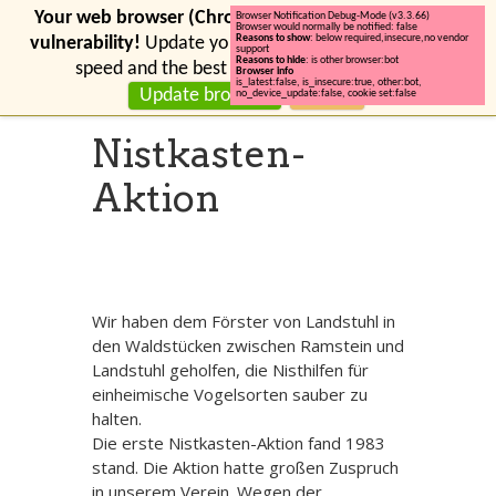
Your web browser (Chrome 131) has a serious security
Browser Notification Debug-Mode (v3.3.66)
Browser would normally be notified: false
Reasons to show
: below required,insecure,no vendor
vulnerability!
Update your browser for more security,
support
Reasons to hide
: is other browser:bot
speed and the best experience on this site.
Browser info
is_latest:false
,
is_insecure:true
,
other:bot
,
Update browser
Ignore
no_device_update:false
,
cookie set:false
Nistkasten-
Aktion
Wir haben dem Förster von Landstuhl in
den Waldstücken zwischen Ramstein und
Landstuhl geholfen, die Nisthilfen für
einheimische Vogelsorten sauber zu
halten.
Die erste Nistkasten-Aktion fand 1983
stand. Die Aktion hatte großen Zuspruch
in unserem Verein. Wegen der