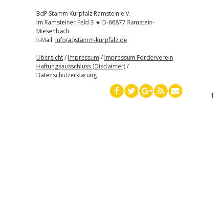
BdP Stamm Kurpfalz Ramstein e.V.
Im Ramsteiner Feld 3 ★ D-66877 Ramstein-
Miesenbach
E-Mail:
info(at)stamm-kurpfalz.de
Übersicht
/
Impressum
/
Impressum Förderverein
Haftungsausschluss (Disclaimer)
/
Datenschutzerklärung
↑