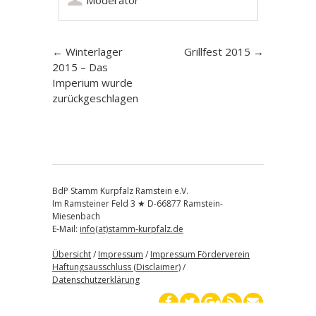
Artikel-
←
Winterlager
Grillfest 2015
→
2015 – Das
Navigation
Imperium wurde
zurückgeschlagen
BdP Stamm Kurpfalz Ramstein e.V.
Im Ramsteiner Feld 3 ★ D-66877 Ramstein-
Miesenbach
E-Mail:
info(at)stamm-kurpfalz.de
Übersicht
/
Impressum
/
Impressum Förderverein
Haftungsausschluss (Disclaimer)
/
Datenschutzerklärung
↑