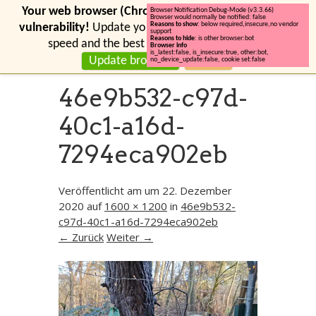
Your web browser (Chrome 131) has a serious security
Browser Notification Debug-Mode (v3.3.66)
Browser would normally be notified: false
Reasons to show
: below required,insecure,no vendor
vulnerability!
Update your browser for more security,
support
Reasons to hide
: is other browser:bot
speed and the best experience on this site.
Browser info
is_latest:false
,
is_insecure:true
,
other:bot
,
Update browser
Ignore
no_device_update:false
,
cookie set:false
46e9b532-c97d-
40c1-a16d-
7294eca902eb
Veröffentlicht am
um
22. Dezember
2020
auf
1600 × 1200
in
46e9b532-
c97d-40c1-a16d-7294eca902eb
← Zurück
Weiter →