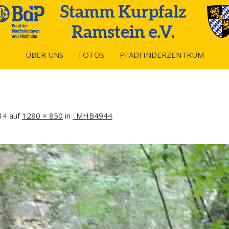
ÜBER UNS
FOTOS
PFADFINDERZENTRUM
14
auf
1280 × 850
in
_MHB4944