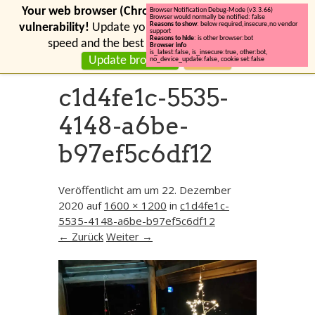
Your web browser (Chrome 131) has a serious security
Browser Notification Debug-Mode (v3.3.66)
Browser would normally be notified: false
Reasons to show
: below required,insecure,no vendor
vulnerability!
Update your browser for more security,
support
Reasons to hide
: is other browser:bot
speed and the best experience on this site.
Browser info
is_latest:false
,
is_insecure:true
,
other:bot
,
Update browser
Ignore
no_device_update:false
,
cookie set:false
c1d4fe1c-5535-
4148-a6be-
b97ef5c6df12
Veröffentlicht am
um
22. Dezember
2020
auf
1600 × 1200
in
c1d4fe1c-
5535-4148-a6be-b97ef5c6df12
← Zurück
Weiter →