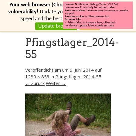
Your web browser (Chrome 131) has a serious security
Browser Notification Debug-Mode (v3.3.66)
Browser would normally be notified: false
Reasons to show
: below required,insecure,no vendor
vulnerability!
Update your browser for more security,
support
Reasons to hide
: is other browser:bot
speed and the best experience on this site.
Browser info
is_latest:false
,
is_insecure:true
,
other:bot
,
Update browser
Ignore
no_device_update:false
,
cookie set:false
Pfingstlager_2014-
55
Veröffentlicht am
um
9. Juni 2014
auf
1280 × 853
in
Pfingstlager_2014-55
← Zurück
Weiter →