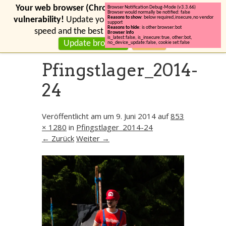
Your web browser (Chrome 131) has a serious security
Browser Notification Debug-Mode (v3.3.66)
Browser would normally be notified: false
Reasons to show
: below required,insecure,no vendor
vulnerability!
Update your browser for more security,
support
Reasons to hide
: is other browser:bot
speed and the best experience on this site.
Browser info
is_latest:false
,
is_insecure:true
,
other:bot
,
Update browser
Ignore
no_device_update:false
,
cookie set:false
Pfingstlager_2014-
24
Veröffentlicht am
um
9. Juni 2014
auf
853
× 1280
in
Pfingstlager_2014-24
← Zurück
Weiter →