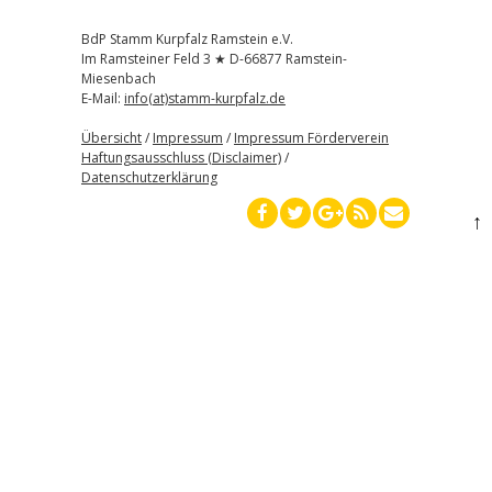
BdP Stamm Kurpfalz Ramstein e.V.
Im Ramsteiner Feld 3 ★ D-66877 Ramstein-
Miesenbach
E-Mail:
info(at)stamm-kurpfalz.de
Übersicht
/
Impressum
/
Impressum Förderverein
Haftungsausschluss (Disclaimer)
/
Datenschutzerklärung
↑